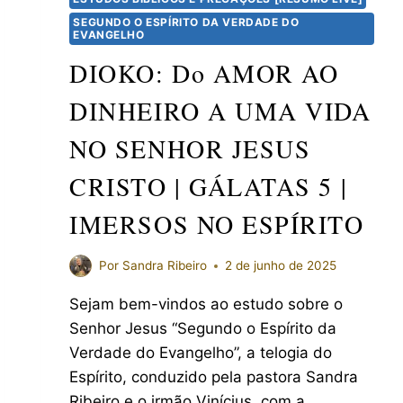
SEGUNDO O ESPÍRITO DA VERDADE DO
EVANGELHO
DIOKO: Do AMOR AO
DINHEIRO A UMA VIDA
NO SENHOR JESUS
CRISTO | GÁLATAS 5 |
IMERSOS NO ESPÍRITO
Por
Sandra Ribeiro
2 de junho de 2025
Sejam bem-vindos ao estudo sobre o
Senhor Jesus “Segundo o Espírito da
Verdade do Evangelho”, a telogia do
Espírito, conduzido pela pastora Sandra
Ribeiro e o irmão Vinícius, com a