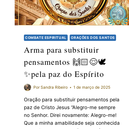
COMBATE ESPIRITUAL
ORAÇÕES DOS SANTOS
Arma para substituir
pensamentos 🙌🏻😌🕊️
✨pela paz do Espírito
Por
Sandra Ribeiro
1 de março de 2025
Oração para substituir pensamentos pela
paz de Cristo Jesus “Alegro-me sempre
no Senhor. Direi novamente: Alegro-me!
Que a minha amabilidade seja conhecida