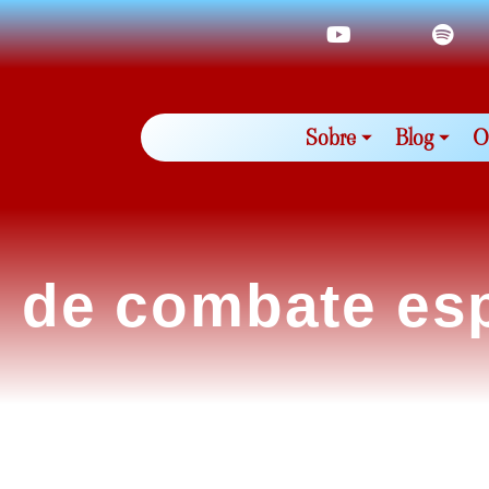
Sobre
Blog
O
 de combate espi