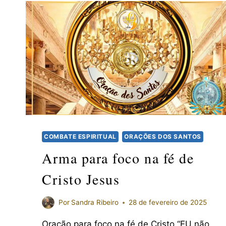
COMBATE ESPIRITUAL
ORAÇÕES DOS SANTOS
Arma para foco na fé de
Cristo Jesus
Por
Sandra Ribeiro
28 de fevereiro de 2025
Oração para foco na fé de Cristo “EU não