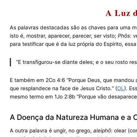
A Luz d
As palavras destacadas são as chaves para uma m
isto é, mostrar, aparecer, parecer, ser visto;
Phōs
: 
para testificar que é da luz própria do Espírito, es
”E transfigurou-se diante deles; e o seu rosto 
E também em 2Co 4:6 “Porque Deus, que mandou a lu
que resplandece na face de Jesus Cristo.“ (
OL
). Es
mesmo termo em 1Jo 2:8b ‬‬”Porque vão desaparecen
A Doença da Natureza Humana e a 
A outra palavra é ungir, no grego,
aleiphō
: olear (c