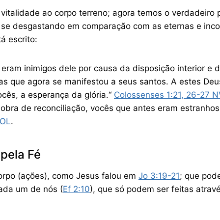
 vitalidade ao corpo terreno; agora temos o verdadeiro 
 se desgastando em comparação com as eternas e incorr
á escrito:
eram inimigos dele por causa da disposição interior e
s que agora se manifestou a seus santos. A estes Deus
cês, a esperança da glória.“ ‭‭
Colossenses‬ ‭1‬:‭21‬, ‭26‬-‭27‬ ‭
 obra de reconciliação, vocês que antes eram estranhos
‭OL‬‬
.
pela Fé
orpo (ações), como Jesus falou em
Jo 3:19-21
; que pod
cada um de nós (
Ef 2:10
), que só podem ser feitas atrav