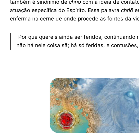
também é sinônimo de
chriō
com a ideia de contato
atuação específica do Espírito. Essa palavra
chriō
e
enferma na cerne de onde procede as fontes da vi
”Por que quereis ainda ser feridos, continuando
não há nele coisa sã; há só feridas, e contusõe