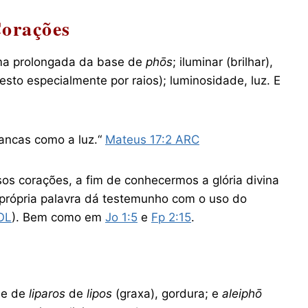
Corações
rma prolongada da base de
phōs
; iluminar (brilhar),
festo especialmente por raios); luminosidade, luz. E
rancas como a luz.“
M
ateus‬ ‭17‬:‭2‬ ‭ARC‬‬
s corações, a fim de conhecermos a glória divina
a própria palavra dá testemunho com o uso do
OL
)‬‬. Bem como em
Jo 1:5
e
Fp 2:15
.
ase de
liparos
de
lipos
(graxa), gordura; e
aleiphō