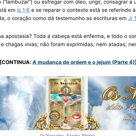
 (“lambuzar”) ou esfregar com óleo, ungir, consagrar a
stá em
Is 1:6
e se reparar o contexto está se referindo 
da, o coração como dá testemunho as escrituras em
Jr 
 na apostasia? Toda a cabeça está enferma, e todo o co
s, e chagas vivas; não foram exprimidas, nem atadas, n
[
CONTINUA:
A mudança de ordem e o jejum (Parte 4)
Os Nascidos, Sandra Ribeiro.