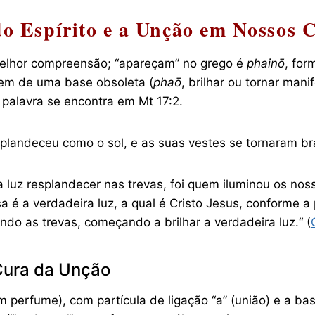
o Espírito e a Unção em Nossos 
elhor compreensão; “apareçam” no grego é
phainō
, fo
vem de uma base obsoleta (
phaō
, brilhar ou tornar mani
sa palavra se encontra em Mt 17:2.
resplandeceu como o sol, e as suas vestes se tornaram b
z resplandecer nas trevas, foi quem iluminou os nosso
sa é a verdadeira luz, a qual é Cristo Jesus, conforme 
do as trevas, começando a brilhar a verdadeira luz.“ (
Cura da Unção
om perfume), com partícula de ligação “a” (união) e a b