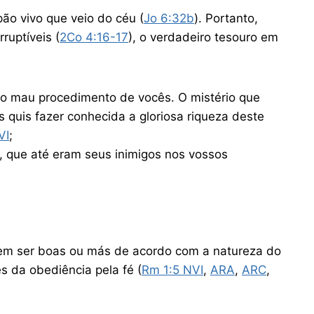
pão vivo que veio do céu (
Jo 6:32b
). Portanto,
uptíveis (
2Co 4:16-17
), o verdadeiro tesouro em
 do mau procedimento de vocês. O mistério que
 quis fazer conhecida a gloriosa riqueza deste
NVI
‬‬;
, que até eram seus inimigos nos vossos
em ser boas ou más de acordo com a natureza do
és da obediência pela fé (
Rm 1:5 NVI
,
ARA
,
ARC
,