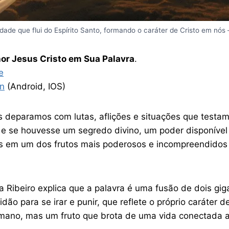
dade que flui do Espírito Santo, formando o caráter de Cristo em nós
or Jesus Cristo em Sua Palavra
.
e
n
(Android, IOS)
deparamos com lutas, aflições e situações que testam o
as, e se houvesse um segredo divino, um poder disponív
em um dos frutos mais poderosos e incompreendidos d
ibeiro explica que a palavra é uma fusão de dois gigan
entidão para se irar e punir, que reflete o próprio cará
ano, mas um fruto que brota de uma vida conectada ao