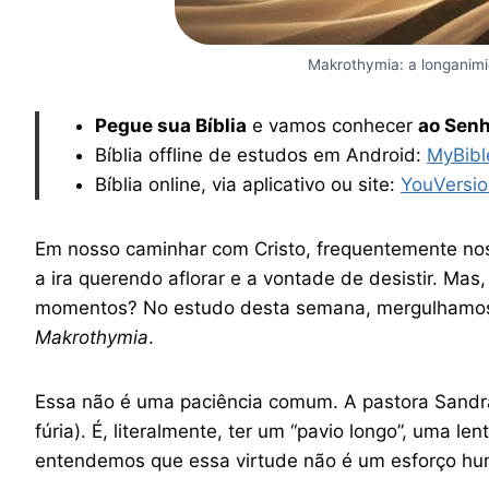
Makrothymia: a longanimi
Pegue sua Bíblia
e vamos conhecer
ao Senh
Bíblia offline de estudos em Android:
MyBibl
Bíblia online, via aplicativo ou site:
YouVersio
Em nosso caminhar com Cristo, frequentemente nos 
a ira querendo aflorar e a vontade de desistir. M
momentos? No estudo desta semana, mergulhamos 
Makrothymia
.
Essa não é uma paciência comum. A pastora Sandra R
fúria). É, literalmente, ter um “pavio longo”, uma l
entendemos que essa virtude não é um esforço hum