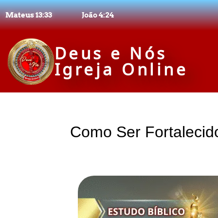
Mateus 13:33
João 4:24
Deus e Nós
Igreja Online
Como Ser Fortalecid