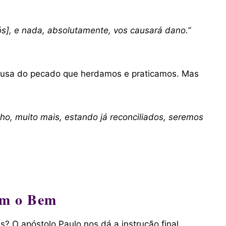
rós], e nada, absolutamente, vos causará dano.”
 causa do pecado que herdamos e praticamos. Mas
ho, muito mais, estando já reconciliados, seremos
om o Bem
? O apóstolo Paulo nos dá a instrução final,