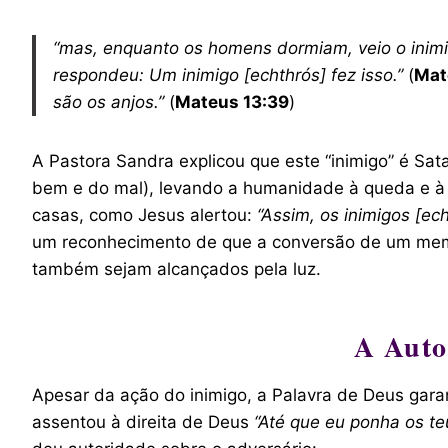
“mas, enquanto os homens dormiam, veio o inimigo
respondeu: Um inimigo [echthrós] fez isso.”
(
Mat
são os anjos.”
(
Mateus 13:39
)
A Pastora Sandra explicou que este “inimigo” é Sa
bem e do mal), levando a humanidade à queda e à i
casas, como Jesus alertou:
“Assim, os inimigos [ec
um reconhecimento de que a conversão de um membr
também sejam alcançados pela luz.
A Auto
Apesar da ação do inimigo, a Palavra de Deus garan
assentou à direita de Deus
“Até que eu ponha os te