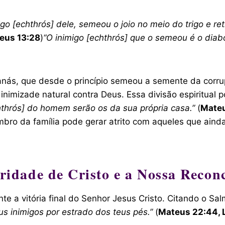
 [echthrós] dele, semeou o joio no meio do trigo e ret
eus 13:28
)
“O inimigo [echthrós] que o semeou é o diabo
tanás, que desde o princípio semeou a semente da corr
nimizade natural contra Deus. Essa divisão espiritual
hthrós] do homem serão os da sua própria casa.”
(
Mateu
o da família pode gerar atrito com aqueles que ainda
ridade de Cristo e a Nossa Reconc
te a vitória final do Senhor Jesus Cristo. Citando o Sa
us inimigos por estrado dos teus pés.”
(
Mateus 22:44, 