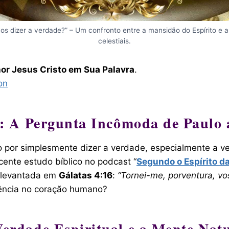
vos dizer a verdade?” – Um confronto entre a mansidão do Espírito e a
celestiais.
or Jesus Cristo em Sua Palavra
.
on
: A Pergunta Incômoda de Paulo 
do por simplesmente dizer a verdade, especialmente a 
cente estudo bíblico no podcast “
Segundo o Espíri
t
o d
 levantada em
Gálatas 4:16
:
“Tornei-me, porventura, vo
tência no coração humano?
erdade Espiritual e a Mente Nat