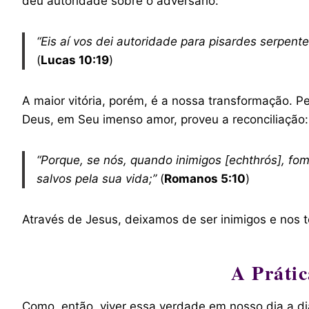
deu autoridade sobre o adversário:
“Eis aí vos dei autoridade para pisardes serpent
(
Lucas 10:19
)
A maior vitória, porém, é a nossa transformação. 
Deus, em Seu imenso amor, proveu a reconciliação:
“Porque, se nós, quando inimigos [echthrós], fo
salvos pela sua vida;”
(
Romanos 5:10
)
Através de Jesus, deixamos de ser inimigos e nos 
A Práti
Como, então, viver essa verdade em nosso dia a dia