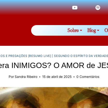
Sobre
Blog
O
COS E PREGAÇÕES [RESUMO LIVE]
|
SEGUNDO O ESPÍRITO DA VERDAD
ra INIMIGOS? O AMOR de JE
Por
Sandra Ribeiro
15 de abril de 2025
0 Comentários