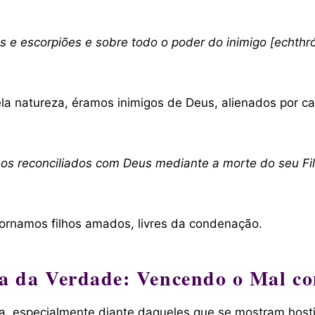
es e escorpiões e sobre todo o poder do inimigo [echth
Pela natureza, éramos inimigos de Deus, alienados por
mos reconciliados com Deus mediante a morte do seu Fil
tornamos filhos amados, livres da condenação.
ca da Verdade: Vencendo o Mal c
, especialmente diante daqueles que se mostram hostis