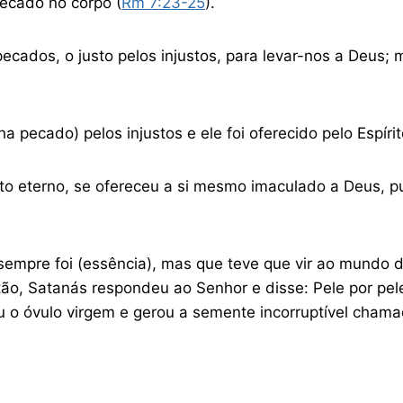
ecado no corpo (
Rm 7:23-25
).
ados, o justo pelos injustos, para levar-nos a Deus; m
ha pecado) pelos injustos e ele foi oferecido pelo Espíri
ito eterno, se ofereceu a si mesmo imaculado a Deus, p
 sempre foi (essência), mas que teve que vir ao mundo d
tão, Satanás respondeu ao Senhor e disse: Pele por pel
u o óvulo virgem e gerou a semente incorruptível chama