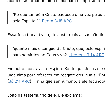
acabou se tornando metonímia para o impulso do p
“Porque também Cristo padeceu uma vez pelos pec
pelo Espírito,” ‭‭
1 Pedro‬ ‭3‬:‭18‬ ‭ARC‬‬
Essa foi a troca divina, do Justo (pois Jesus não tin
“quanto mais o sangue de Cristo, que, pelo Espír
para servirdes ao Deus vivo?”
Hebreus 9‬:‭14‬ ‭ARC‬‬
Em outras palavras, o Espírito Santo que Jesus é e
uma alma para oferecer em resgate dos iguais, “En
(
Jó‬ ‭2‬:‭4‬ ‭ARC‬‬
). Tinha que ser humano; e ele fecundo
João dá testemunho dele. Ele exclama: