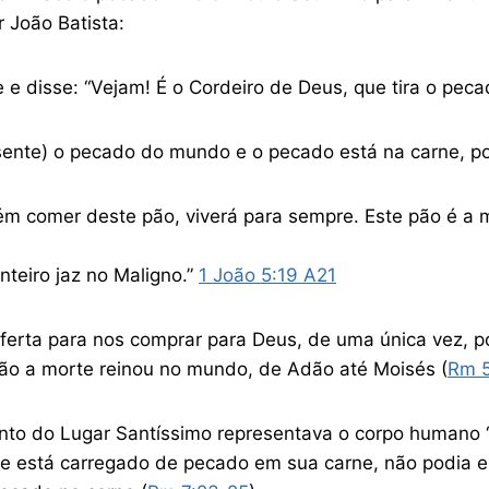
r João Batista:
 e disse: “Vejam! É o Cordeiro de Deus, que tira o pe
sente) o pecado do mundo e o pecado está na carne, po
ém comer deste pão, viverá para sempre. Este pão é a m
eiro jaz no Maligno.”
1 João 5‬:‭19‬ ‭A21
oferta para nos comprar para Deus, de uma única vez, 
ão a morte reinou no mundo, de Adão até Moisés (
Rm 5
nto do Lugar Santíssimo representava o corpo humano “
 que está carregado de pecado em sua carne, não podia 