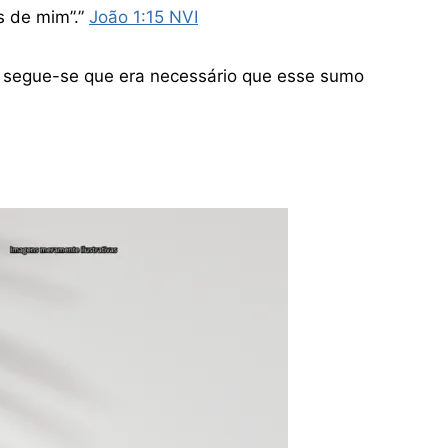
s de mim”.”
João‬ ‭1‬:‭15‬ ‭NVI
, segue-se que era necessário que esse sumo