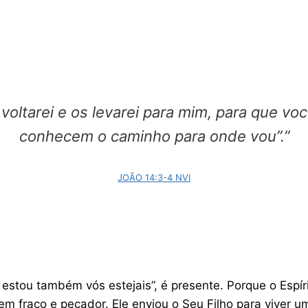
, voltarei e os levarei para mim, para que v
conhecem o caminho para onde vou”.”
‭‭JOÃO‬ ‭14‬:‭3‬-‭4‬ ‭NVI
stou também vós estejais”, é presente. Porque o Espíri
 fraco e pecador. Ele enviou o Seu Filho para viver uma