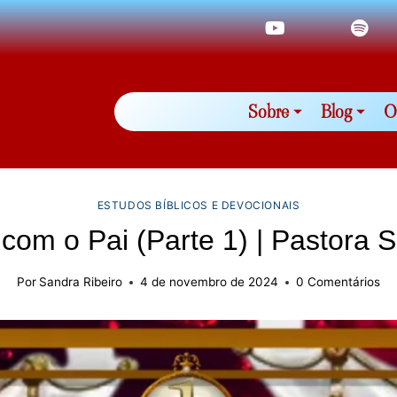
Sobre
Blog
O
ESTUDOS BÍBLICOS E DEVOCIONAIS
com o Pai (Parte 1) | Pastora S
Por
Sandra Ribeiro
4 de novembro de 2024
0 Comentários