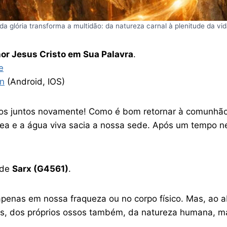
da glória transforma a multidão: da natureza carnal à plenitude da vida
or Jesus Cristo em Sua Palavra
.
e
n
(Android, IOS)
mos juntos novamente! Como é bom retornar à comunhão
ea e a água viva sacia a nossa sede. Após um tempo n
 de
Sarx (G4561)
.
apenas em nossa fraqueza ou no corpo físico. Mas, ao a
os, dos próprios ossos também, da natureza humana, m