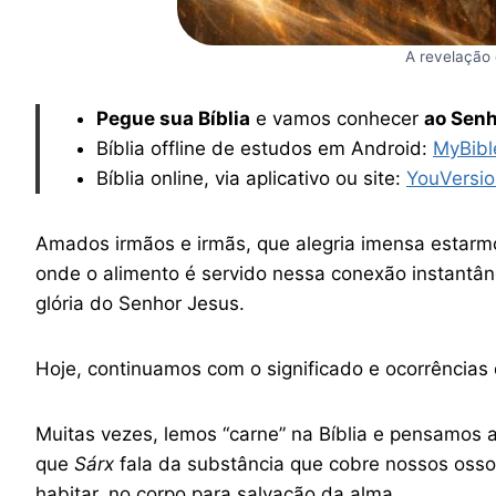
A revelação 
Pegue sua Bíblia
e vamos conhecer
ao Senh
Bíblia offline de estudos em Android:
MyBibl
Bíblia online, via aplicativo ou site:
YouVersio
Amados irmãos e irmãs, que alegria imensa estar
onde o alimento é servido nessa conexão instantân
glória do Senhor Jesus.
Hoje, continuamos com o significado e ocorrências
Muitas vezes, lemos “carne” na Bíblia e pensamos 
que
Sárx
fala da substância que cobre nossos oss
habitar, no corpo para salvação da alma.