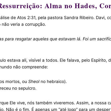
Ressurreição: Alma no Hades, Co
ise de Atos 2:31, pela pastora Sandra Ribeiro. Davi, co
não veria a corrupção.
s para resgatar aqueles que estavam lá. Foi um sacrifíci
o estava ali, visível a todos. Ele falava, pelo Espírit
 mundo não compreende:
os mortos, ou
Sheol
no hebraico).
receu no sepulcro.
que Ele vive, nós também viveremos. Assim, a nossa ca
o. Não é o fim. É apenas um “até logo” para um despert