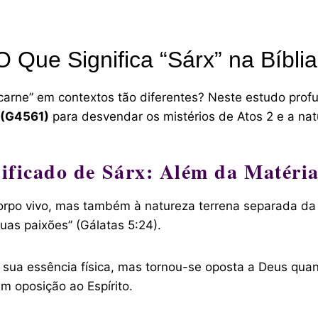
O Que Significa “Sárx” na Bíblia
“carne” em contextos tão diferentes? Neste estudo prof
 (G4561)
para desvendar os mistérios de Atos 2 e a na
ificado de Sárx: Além da Matéria
orpo vivo, mas também à natureza terrena separada da i
uas paixões” (Gálatas 5:24).
 sua essência física, mas tornou-se oposta a Deus qu
em oposição ao Espírito.