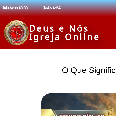
Mateus 13:33
João 4:24
Deus e Nós
Igreja Online
O Que Signific